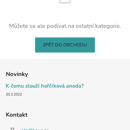
Můžete se ale podívat na ostatní kategorie.
ZPĚT DO OBCHODU
Z
á
Novinky
p
a
K čemu slouží hořčíková anoda?
t
20.2.2022
í
Kontakt