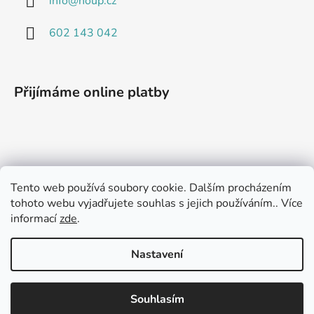
info
@
houp.cz
602 143 042
Přijímáme online platby
Nákupní košík
Tento web používá soubory cookie. Dalším procházením
tohoto webu vyjadřujete souhlas s jejich používáním.. Více
informací
zde
.
0
KS /
0 KČ
Nastavení
Vytvořil Shoptet
Souhlasím
Copyright 2026
Zahřejeme.cz Bojlery a výměníky na