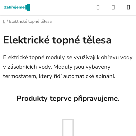
Přejít
Hledat
NÁKUP
na
KOŠÍK
obsah
Domů
/
Elektrické topné tělesa
Elektrické topné tělesa
Elektrické topné moduly se využívají k ohřevu vody
v zásobnících vody. Moduly jsou vybaveny
termostatem, který řídí automatické spínání.
Produkty teprve připravujeme.